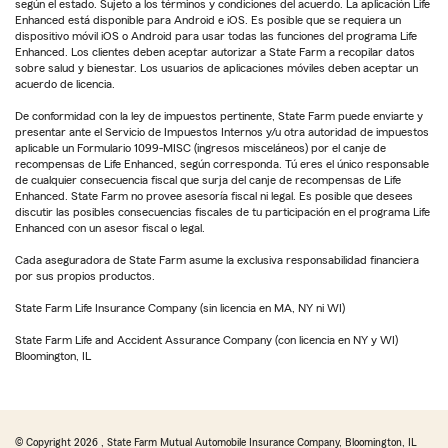
según el estado. Sujeto a los términos y condiciones del acuerdo. La aplicación Life
Enhanced está disponible para Android e iOS. Es posible que se requiera un
dispositivo móvil iOS o Android para usar todas las funciones del programa Life
Enhanced. Los clientes deben aceptar autorizar a State Farm a recopilar datos
sobre salud y bienestar. Los usuarios de aplicaciones móviles deben aceptar un
acuerdo de licencia.
De conformidad con la ley de impuestos pertinente, State Farm puede enviarte y
presentar ante el Servicio de Impuestos Internos y/u otra autoridad de impuestos
aplicable un Formulario 1099-MISC (ingresos misceláneos) por el canje de
recompensas de Life Enhanced, según corresponda. Tú eres el único responsable
de cualquier consecuencia fiscal que surja del canje de recompensas de Life
Enhanced. State Farm no provee asesoría fiscal ni legal. Es posible que desees
discutir las posibles consecuencias fiscales de tu participación en el programa Life
Enhanced con un asesor fiscal o legal.
Cada aseguradora de State Farm asume la exclusiva responsabilidad financiera
por sus propios productos.
State Farm Life Insurance Company (sin licencia en MA, NY ni WI)
State Farm Life and Accident Assurance Company (con licencia en NY y WI)
Bloomington, IL
© Copyright
2026
, State Farm Mutual Automobile Insurance Company, Bloomington, IL