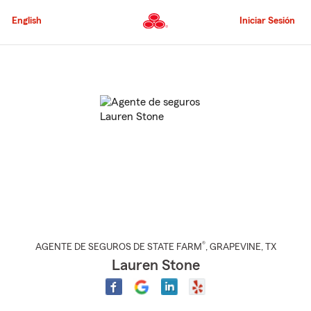
Pasar
al
English
Iniciar Sesión
contenido
principal
Comienzo
del
contenido
principal
®
AGENTE DE SEGUROS DE STATE FARM
,
GRAPEVINE
, TX
Lauren Stone