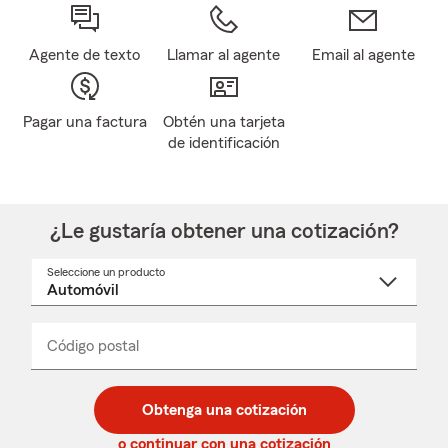
Agente de texto
Llamar al agente
Email al agente
Pagar una factura
Obtén una tarjeta
de identificación
¿Le gustaría obtener una cotización?
Seleccione un producto
Seleccione
un
nombre
de
producto
del
Código postal
Ingresa
Ingresa
_____
menú
un
un
desplegable
código
código
postal
postal
Obtenga una cotización
de
de
5
5
o continuar con una cotización