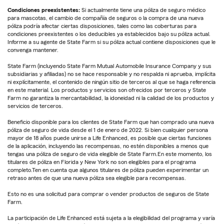
Condiciones preexistentes:
Si actualmente tiene una póliza de seguro médico
para mascotas, el cambio de compañía de seguros o la compra de una nueva
póliza podría afectar ciertas disposiciones, tales como las coberturas para
condiciones preexistentes o los deducibles ya establecidos bajo su póliza actual.
Informe a su agente de State Farm si su póliza actual contiene disposiciones que le
convenga mantener.
State Farm (incluyendo State Farm Mutual Automobile Insurance Company y sus
subsidiarias y afiliadas) no se hace responsable y no respalda ni aprueba, implícita
ni explícitamente, el contenido de ningún sitio de terceros al que se haga referencia
en este material. Los productos y servicios son ofrecidos por terceros y State
Farm no garantiza la mercantabilidad, la idoneidad ni la calidad de los productos y
servicios de terceros.
Beneficio disponible para los clientes de State Farm que han comprado una nueva
póliza de seguro de vida desde el 1 de enero de 2022. Si bien cualquier persona
mayor de 18 años puede unirse a Life Enhanced, es posible que ciertas funciones
de la aplicación, incluyendo las recompensas, no estén disponibles a menos que
tengas una póliza de seguro de vida elegible de State Farm.En este momento, los
titulares de póliza en Florida y New York no son elegibles para el programa
completo.Ten en cuenta que algunos titulares de póliza pueden experimentar un
retraso antes de que una nueva póliza sea elegible para recompensas.
Esto no es una solicitud para comprar o vender productos de seguros de State
Farm.
La participación de Life Enhanced está sujeta a la elegibilidad del programa y varía