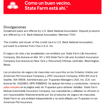
Divulgaciones
Installment loans are offered by U.S. Bank National Association. Deposit products
are offered by U.S. Bank National Association. Member FDIC.
The creditor and issuer of this credit card is U.S. Bank National Association,
pursuant to a license from Visa U.S.A. Inc.
El seguro de vida y las anualidades son emitidos por State Farm Life Insurance
Company. (Sin licencia en MA, NY y WI) State Farm Life and Accident Assurance
Company (con licencia en New York y Wisconsin) Oficinas centrales, Bloomington,
Illinois.
Los productos de seguro de mascotas son suscritos en los Estados Unidos por
American Pet Insurance Company y ZPIC Insurance Company, 6100-4th Ave S,
Seattle, WA 98108. Administrado por Trupanion Managers USA, Inc. (CA: con
licencia No. 0G22803, NPN 9588590). Se aplican términos y condiciones, revise la
póliza completa
en la página web de Trupanion para obtener detalles. State Farm
Mutual Automobile Insurance Company, sus subsidiarias y afiliadas no ofrecen ni
son responsables financieramente por los productos de seguro de mascotas.
State Farm es una entidad independiente y no está afiliada con Trupanion ni con
American Pet Insurance.